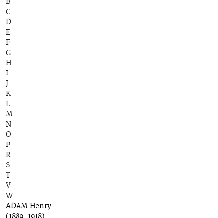
B
C
D
E
F
G
H
I
J
K
L
M
N
O
P
R
S
T
V
W
ADAM Henry
(1889-1918)