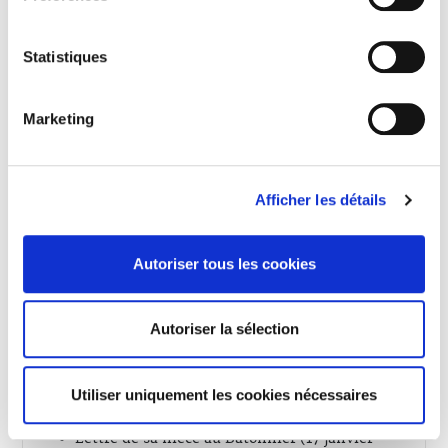
En février 1915, sa veuve, totalement
Statistiques
désemparée, sollicitera du Bâtonnier une
consultation afin de recueillir des
conseils quant à la liquidation de la
Marketing
succession de son mari.
Géraldine Berger-Stenger.
Afficher les détails
Citations et décorations :
Autoriser tous les cookies
Cité à l’Ordre de l’Armée:
« A fait preuve en toutes circonstances de
Autoriser la sélection
bravoure et de dévouement ; a été
mortellement frappé le 25 aout 1914 au cours
d’une mission particulièrement délicate et
Utiliser uniquement les cookies nécessaires
dangereuse ».
Lettre de sa nièce au Bâtonnier (17 janvier