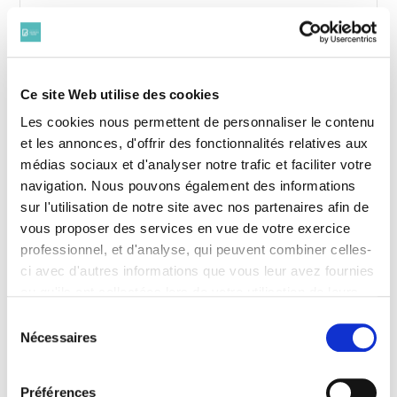
A la mobilisation, Léon Brau s’engage
sous le grade de Lieutenant à l’Etat-
Major de la 168ème Brigade d’infanterie.
Ce site Web utilise des cookies
Il sera tué le 25 aout 1914 à Haspres
Les cookies nous permettent de personnaliser le contenu
(Nord) dans une embuscade.
et les annonces, d'offrir des fonctionnalités relatives aux
médias sociaux et d'analyser notre trafic et faciliter votre
navigation. Nous pouvons également des informations
C’est sa nièce qui informera le Bâtonnier
de son décès : « Monsieur le Bâtonnier
sur l'utilisation de notre site avec nos partenaires afin de
ma tante Madame Léon Brau me charge
vous proposer des services en vue de votre exercice
de la triste mission de vous annoncer la
professionnel, et d'analyse, qui peuvent combiner celles-
mort de mon oncle Maître Léon Brau
ci avec d'autres informations que vous leur avez fournies
tombé dans une embuscade le 25 aout à
ou qu'ils ont collectées lors de votre utilisation de leurs
Haspres (Nord) ».
services. Vous consentez à nos cookies si vous
Sélection
continuez à utiliser notre site Web.
Nécessaires
du
Pour en savoir plus sur notre politique de traitement,
Léon Brau est inhumé à la
nécropole
consentement
cliquer ici.
nationale d’Assevent
.
Préférences