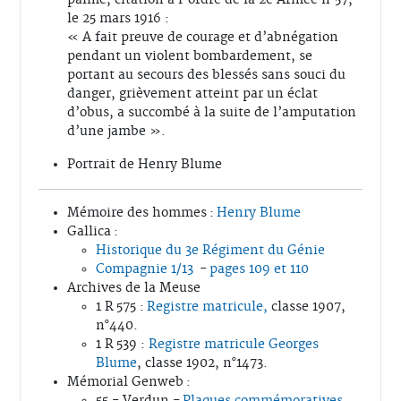
le 25 mars 1916 :
« A fait preuve de courage et d’abnégation
pendant un violent bombardement, se
portant au secours des blessés sans souci du
danger, grièvement atteint par un éclat
d’obus, a succombé à la suite de l’amputation
d’une jambe ».
Portrait de Henry Blume
Mémoire des hommes :
Henry Blume
Gallica :
Historique du 3e Régiment du Génie
Compagnie 1/13
-
pages 109 et 110
Archives de la Meuse
1 R 575 :
Registre matricule,
classe 1907,
n°440.
1 R 539 :
Registre matricule Georges
Blume
, classe 1902, n°1473.
Mémorial Genweb :
55 - Verdun -
Plaques commémoratives