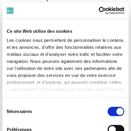
(1879-1914)
BOYER Auguste
(1882-1914)
BRAU Léon
(1875-1914)
Ce site Web utilise des cookies
BRICOGNE René
Les cookies nous permettent de personnaliser le contenu
(1887-1917)
et les annonces, d'offrir des fonctionnalités relatives aux
BRISSET Robert
(1885-1915)
médias sociaux et d'analyser notre trafic et faciliter votre
BUGAUT Albert
navigation. Nous pouvons également des informations
(1891-1916)
sur l'utilisation de notre site avec nos partenaires afin de
CABANNES Bernard
vous proposer des services en vue de votre exercice
(1875 - 1918)
professionnel, et d'analyse, qui peuvent combiner celles-
CAHEN René
ci avec d'autres informations que vous leur avez fournies
(1889-1915)
ou qu'ils ont collectées lors de votre utilisation de leurs
CAHU Raymond
(1886-1915)
services. Vous consentez à nos cookies si vous
Sélection
CANTE Jean
continuez à utiliser notre site Web.
Nécessaires
du
(1889-1917)
Pour en savoir plus sur notre politique de traitement,
consentement
CARCANAGUES Pierre
cliquer ici.
(1887-1915)
Préférences