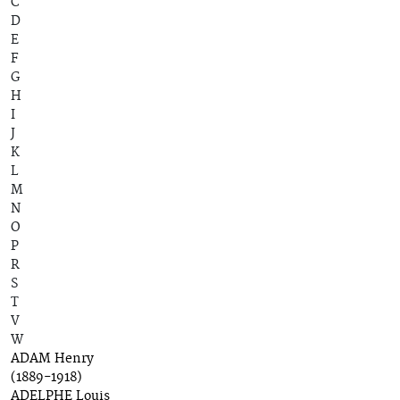
C
D
E
F
G
H
I
J
K
L
M
N
O
P
R
S
T
V
W
ADAM Henry
(1889-1918)
ADELPHE Louis