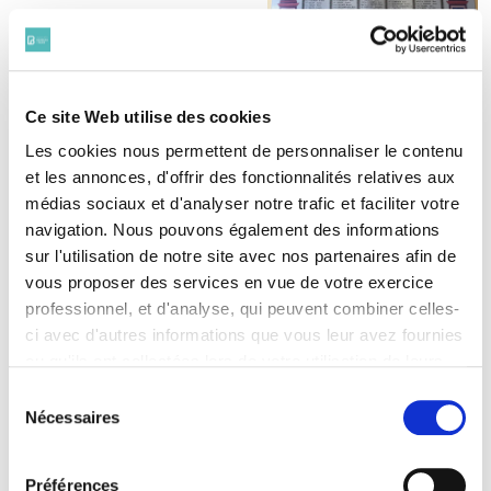
Sources ODAP
Ce site Web utilise des cookies
Les cookies nous permettent de personnaliser le contenu
Portrait de Jacques Guillaume Joseph Marie Pierre
et les annonces, d'offrir des fonctionnalités relatives aux
Delpy
Faire-part de décès
médias sociaux et d'analyser notre trafic et faciliter votre
Lettre de son beau-frère, M. Aubert, au Bâtonnier
navigation. Nous pouvons également des informations
(7 juin 1916)
sur l'utilisation de notre site avec nos partenaires afin de
Au Champ d'honneur - Le brancardier Jacques
vous proposer des services en vue de votre exercice
Delpy,
, 5 juin 1916
L'avenir du Puy de Dôme et du Centre
professionnel, et d'analyse, qui peuvent combiner celles-
Photo du Monument commémoratif de
ci avec d'autres informations que vous leur avez fournies
l’Institution Sainte Marie de Riom
ou qu'ils ont collectées lors de votre utilisation de leurs
services. Vous consentez à nos cookies si vous
Sélection
Autres Sources
continuez à utiliser notre site Web.
Nécessaires
du
Pour en savoir plus sur notre politique de traitement,
consentement
cliquer ici.
TOUT
Préférences