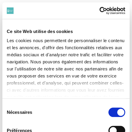
(1893 - 1915)
ARBOUX Michel
(1889-1914)
ARREPAUX Vital
(1878 - 1915)
Ce site Web utilise des cookies
BADINI-JOURDIN Charles
Les cookies nous permettent de personnaliser le contenu
(1876-1916)
et les annonces, d'offrir des fonctionnalités relatives aux
BAISSIN Pierre
(1892-1917)
médias sociaux et d'analyser notre trafic et faciliter votre
BARTH Jacques
navigation. Nous pouvons également des informations
(1887-1914)
sur l'utilisation de notre site avec nos partenaires afin de
BAZIRE Henri
vous proposer des services en vue de votre exercice
(1873-1919)
professionnel, et d'analyse, qui peuvent combiner celles-
BECK Léon
ci avec d'autres informations que vous leur avez fournies
(1887-1917)
ou qu'ils ont collectées lors de votre utilisation de leurs
BÉGUIN Louis
(1885 - 1918)
services. Vous consentez à nos cookies si vous
Sélection
BÉNAC Jean
continuez à utiliser notre site Web.
Nécessaires
du
(1891 - 1914)
Pour en savoir plus sur notre politique de traitement,
consentement
BENVENISTI Alphonse
cliquer ici.
(1881-1916)
Préférences