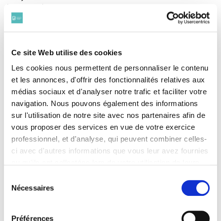
(1883-1914)
BONNET André
(1882-1914)
BOUCHE Léon
(1885-1917)
Ce site Web utilise des cookies
BOUDIER Paul
Les cookies nous permettent de personnaliser le contenu
(1889-1915)
et les annonces, d'offrir des fonctionnalités relatives aux
BOURGUIGNON Maurice
(1883-1914)
médias sociaux et d'analyser notre trafic et faciliter votre
BOURGUIGNON Prosper
navigation. Nous pouvons également des informations
(1879-1914)
sur l'utilisation de notre site avec nos partenaires afin de
BOYER Auguste
vous proposer des services en vue de votre exercice
(1882-1914)
professionnel, et d'analyse, qui peuvent combiner celles-
BRAU Léon
ci avec d'autres informations que vous leur avez fournies
(1875-1914)
ou qu'ils ont collectées lors de votre utilisation de leurs
BRICOGNE René
(1887-1917)
services. Vous consentez à nos cookies si vous
Sélection
BRISSET Robert
continuez à utiliser notre site Web.
Nécessaires
du
(1885-1915)
Pour en savoir plus sur notre politique de traitement,
consentement
BUGAUT Albert
cliquer ici.
(1891-1916)
Préférences