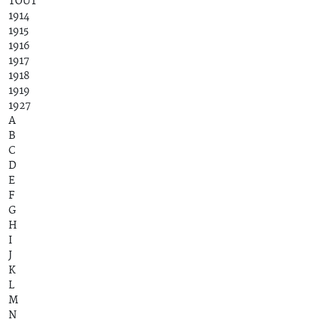
TOUT
1914
1915
1916
1917
1918
1919
1927
A
B
C
D
E
F
G
H
I
J
K
L
M
N