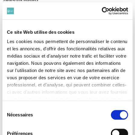
(1889-1914)
ARREPAUX Vital
(1878 - 1915)
BADINI-JOURDIN Charles
(1876-1916)
Ce site Web utilise des cookies
BAISSIN Pierre
Les cookies nous permettent de personnaliser le contenu
(1892-1917)
et les annonces, d'offrir des fonctionnalités relatives aux
BARTH Jacques
médias sociaux et d'analyser notre trafic et faciliter votre
(1887-1914)
BAZIRE Henri
navigation. Nous pouvons également des informations
(1873-1919)
sur l'utilisation de notre site avec nos partenaires afin de
BECK Léon
vous proposer des services en vue de votre exercice
(1887-1917)
professionnel, et d'analyse, qui peuvent combiner celles-
BÉGUIN Louis
ci avec d'autres informations que vous leur avez fournies
(1885 - 1918)
ou qu'ils ont collectées lors de votre utilisation de leurs
BÉNAC Jean
services. Vous consentez à nos cookies si vous
(1891 - 1914)
Sélection
BENVENISTI Alphonse
continuez à utiliser notre site Web.
Nécessaires
du
(1881-1916)
Pour en savoir plus sur notre politique de traitement,
consentement
BERNET-ROLLANDE Jacques
cliquer ici.
(1878-1914)
Préférences