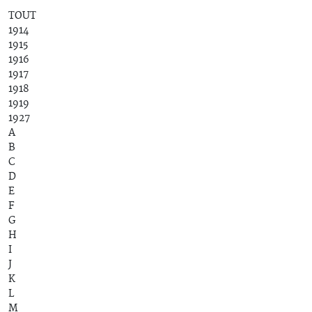
TOUT
1914
1915
1916
1917
1918
1919
1927
A
B
C
D
E
F
G
H
I
J
K
L
M