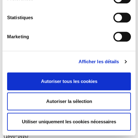
CHARBONNEAUX Jean
(1887-1917)
CHARBONNEAUX Marcel
Statistiques
(1876-1914)
CHARDON Ary-Henri
(1889-1918)
Marketing
CHATIN Fernand
(1878-1915)
CHAUTEMPS Félix
(1877-1915)
Afficher les détails
CLÉMENT Frédéric
(1869-1915)
CLÉMENT Georges
Autoriser tous les cookies
(1880-1914)
CLERICO Dominique
(1882-1918)
Autoriser la sélection
CLOMBURGER Victor
( 1889-1916)
COCHARD Louis
Utiliser uniquement les cookies nécessaires
(1888-1918)
COHEN SOLAL André
(1890-1915)