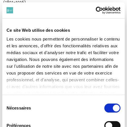
(1891-1916)
CABANNES Bernard
(1875 - 1918)
CAHEN René
(1889-1915)
Ce site Web utilise des cookies
CAHU Raymond
(1886-1915)
Les cookies nous permettent de personnaliser le contenu
CANTE Jean
et les annonces, d'offrir des fonctionnalités relatives aux
(1889-1917)
médias sociaux et d'analyser notre trafic et faciliter votre
CARCANAGUES Pierre
navigation. Nous pouvons également des informations
(1887-1915)
sur l'utilisation de notre site avec nos partenaires afin de
CARNOY Raoul
vous proposer des services en vue de votre exercice
(1883-1917)
professionnel, et d'analyse, qui peuvent combiner celles-
CAUVIÈRE Henri
(1887-1916)
ci avec d'autres informations que vous leur avez fournies
CAVEROC Marcel
ou qu'ils ont collectées lors de votre utilisation de leurs
(1887-1915)
services. Vous consentez à nos cookies si vous
Sélection
CAYLA Eugène
continuez à utiliser notre site Web.
Nécessaires
du
(1891 - 1914)
Pour en savoir plus sur notre politique de traitement,
CHAIGNE Georges
consentement
cliquer ici.
(1887-1915)
Préférences