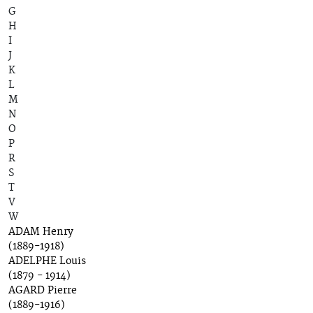
G
H
I
J
K
L
M
N
O
P
R
S
T
V
W
ADAM Henry
(1889-1918)
ADELPHE Louis
(1879 - 1914)
AGARD Pierre
(1889-1916)