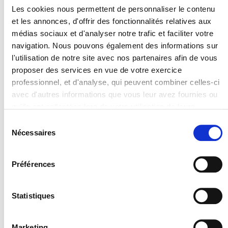
Les cookies nous permettent de personnaliser le contenu
et les annonces, d'offrir des fonctionnalités relatives aux
médias sociaux et d'analyser notre trafic et faciliter votre
navigation. Nous pouvons également des informations sur
l'utilisation de notre site avec nos partenaires afin de vous
Photographie :
Jean-Claude
proposer des services en vue de votre exercice
. Sources :
Sur les
Poncet
professionnel, et d'analyse, qui peuvent combiner celles-ci
Pas d'Adolphe Orang, 28e
avec d'autres informations que vous leur avez fournies ou
RI - Blog vleCalvez
qu'ils ont collectées lors de votre utilisation de leurs
services. Vous consentez à nos cookies si vous continuez
Sélection
à utiliser notre site Web.
Nécessaires
du
Pour en savoir plus sur notre politique de traitement,
consentement
cliquer ici.
Préférences
Statistiques
Marketing