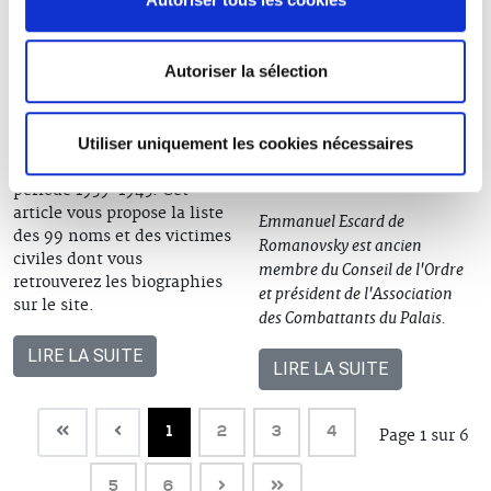
France-1939-
sur les anciens
1945
combattants
Autoriser la sélection
du barreau de
EVÈNEMENTS
Paris
Utiliser uniquement les cookies nécessaires
Ils sont 99 avocats morts
pour la France durant la
EVÈNEMENTS
période 1939-1945. Cet
article vous propose la liste
Emmanuel Escard de
des 99 noms et des victimes
Romanovsky est ancien
civiles dont vous
membre du Conseil de l'Ordre
retrouverez les biographies
et président de l'Association
sur le site.
des Combattants du Palais.
LIRE LA SUITE
LIRE LA SUITE
1
2
3
4
Page 1 sur 6
5
6