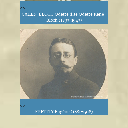
<>
CAHEN-BLOCH Odette dite Odette René-
Bloch (1893-1943)
<>
KRETTLY Eugène (1881-1918)