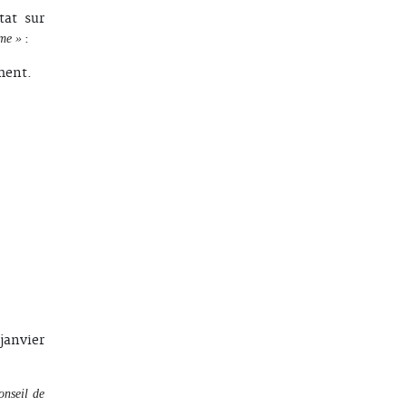
tat sur
:
sme »
ment.
janvier
onseil de