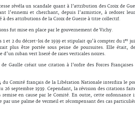
resse révéla un scandale quant à l’attribution des Croix de Gue
vant l'ennemi et cherchant, depuis l'armistice, à redorer leur
 à des attributions de la Croix de Guerre à titre collectif.
tions fut mise en place par le gouvernement de Vichy.
er
s 1 et 2 du décret-loi de 1939 et stipulait qu'à compter du 1
jui
ait plus être portée sous peine de poursuites. Elle était, de
e d'un ruban vert liseré de raies verticales noires.
de Gaulle créait une citation à l’ordre des Forces Françaises 
 du Comité français de la Libération Nationale interdira le por
 du 26 septembre 1939. Cependant, la révision des citations fait
 remise en cause par le Comité. En outre, cette ordonnance i
sée par une palme de vermeil et récompensant des cas particuli