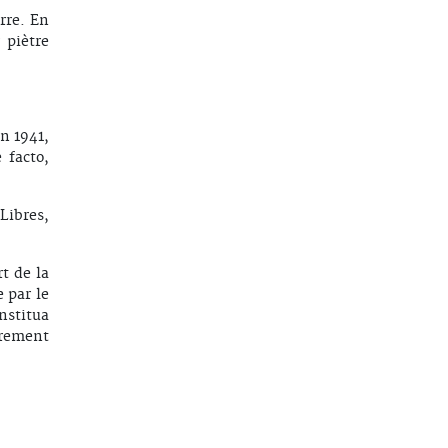
rre. En
 piètre
n 1941,
 facto,
Libres,
t de la
e par le
nstitua
èrement