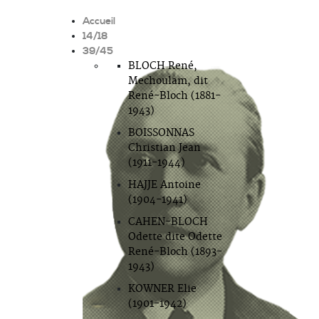
Accueil
14/18
39/45
BLOCH René,
Mechoulam, dit
René-Bloch (1881-
1943)
BOISSONNAS
Christian Jean
(1911-1944)
HAJJE Antoine
(1904-1941)
CAHEN-BLOCH
Odette dite Odette
René-Bloch (1893-
1943)
KOWNER Elie
(1901-1942)