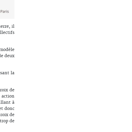
rre, il
lectifs
 modèle
 de deux
sant la
roix de
 action
llant à
et donc
roix de
trop de