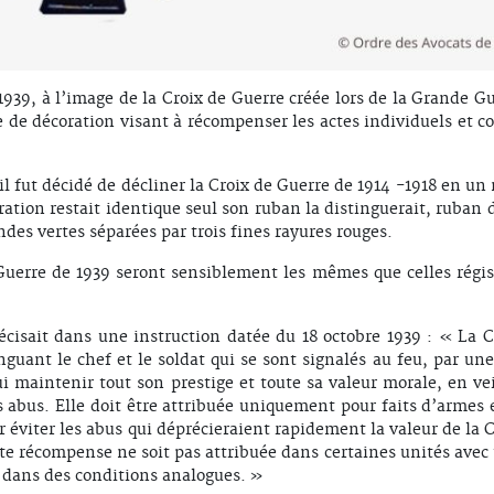
939, à l’image de la Croix de Guerre créée lors de la Grande Gue
de décoration visant à récompenser les actes individuels et col
il fut décidé de décliner la Croix de Guerre de 1914 -1918 en un
oration restait identique seul son ruban la distinguerait, ruban
des vertes séparées par trois fines rayures rouges.
 Guerre de 1939 seront sensiblement les mêmes que celles régis
écisait dans une instruction datée du 18 octobre 1939 : « La C
uant le chef et le soldat qui se sont signalés au feu, par une
 maintenir tout son prestige et toute sa valeur morale, en vei
s abus. Elle doit être attribuée uniquement pour faits d’armes 
 éviter les abus qui déprécieraient rapidement la valeur de la C
e récompense ne soit pas attribuée dans certaines unités avec 
s dans des conditions analogues. »