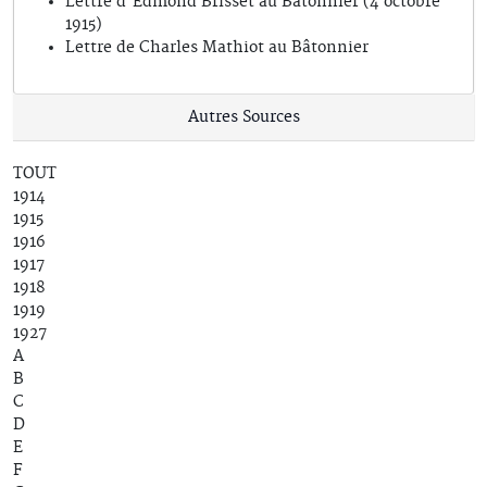
Lettre d'Edmond Brisset au Bâtonnier (4 octobre
1915)
Lettre de Charles Mathiot au Bâtonnier
Autres Sources
TOUT
1914
1915
1916
1917
1918
1919
1927
A
B
C
D
E
F