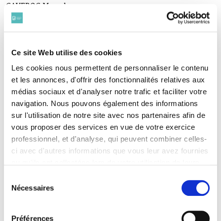
CAVEROC Marcel
(1887-1915)
CAYLA Eugène
(1891 - 1914)
CHAIGNE Georges
Ce site Web utilise des cookies
(1887-1915)
Les cookies nous permettent de personnaliser le contenu
CHARBONNEAUX Jean
(1887-1917)
et les annonces, d'offrir des fonctionnalités relatives aux
CHARBONNEAUX Marcel
médias sociaux et d'analyser notre trafic et faciliter votre
(1876-1914)
navigation. Nous pouvons également des informations
CHARDON Ary-Henri
sur l'utilisation de notre site avec nos partenaires afin de
(1889-1918)
vous proposer des services en vue de votre exercice
CHATIN Fernand
professionnel, et d'analyse, qui peuvent combiner celles-
(1878-1915)
ci avec d'autres informations que vous leur avez fournies
CHAUTEMPS Félix
(1877-1915)
ou qu'ils ont collectées lors de votre utilisation de leurs
CLÉMENT Frédéric
services. Vous consentez à nos cookies si vous
Sélection
(1869-1915)
continuez à utiliser notre site Web.
Nécessaires
du
CLÉMENT Georges
Pour en savoir plus sur notre politique de traitement,
consentement
(1880-1914)
cliquer ici.
CLERICO Dominique
Préférences