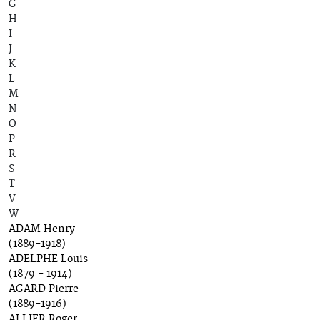
G
H
I
J
K
L
M
N
O
P
R
S
T
V
W
ADAM Henry
(1889-1918)
ADELPHE Louis
(1879 - 1914)
AGARD Pierre
(1889-1916)
ALLIER Roger