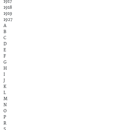
1917
1918
1919
1927
A
B
C
D
E
F
G
H
I
J
K
L
M
N
O
P
R
S