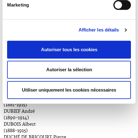
(1887-1916)
Marketing
DENIS Jacques
(1885-1914)
DEPINCÉ Marcel
(1893-1914)
Afficher les détails
DERCHE Marcel
(1884-1914)
DEROO Pierre
Autoriser tous les cookies
(1892-1914)
DESVOUGES Jacques
(1889-1915)
Autoriser la sélection
DETHOMAS Paul
(1882-1917)
DROUET Joseph
Utiliser uniquement les cookies nécessaires
(1885-1918)
DUBARLE Robert
(1881-1915)
DUBIEF André
(1890-1914)
DUBOIS Albert
(1888-1915)
DUCHÉ DE BRICOURT Pierre