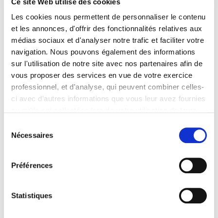
Ce site Web utilise des cookies
DE LAMBEL Thierry
(1892-1914)
Les cookies nous permettent de personnaliser le contenu
DE RAMEL Jean
et les annonces, d'offrir des fonctionnalités relatives aux
(1880-1915)
médias sociaux et d'analyser notre trafic et faciliter votre
DE RARECOURT DE LA VALLEE DE PIMODAN Pierre
navigation. Nous pouvons également des informations
(1886 - 1918)
sur l'utilisation de notre site avec nos partenaires afin de
DE SAL CHAVEREBIERE Auguste
vous proposer des services en vue de votre exercice
(1877-1917)
professionnel, et d'analyse, qui peuvent combiner celles-
DE SIMARD DE PITRAY Paul
(1890-1914)
ci avec d'autres informations que vous leur avez fournies
DEFOULENAY Prosper
ou qu'ils ont collectées lors de votre utilisation de leurs
(1887-1916)
services. Vous consentez à nos cookies si vous
Sélection
DEFRÉNOIS Marcel
continuez à utiliser notre site Web.
Nécessaires
du
(1888-1914)
Pour en savoir plus sur notre politique de traitement,
consentement
DEJUST William
cliquer ici.
(1872 - 1918)
Préférences
DELASALLE Georges
(1889-1915)
DELPY Jacques
Statistiques
(1887-1916)
DEMOULIN Robert