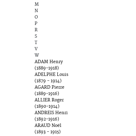
M
N
O
P
R
S
T
V
W
ADAM Henry
(1889-1918)
ADELPHE Louis
(1879 - 1914)
AGARD Pierre
(1889-1916)
ALLIER Roger
(1890-1914)
ANDREIS Henri
(1892-1916)
ARAUD Noël
(1893 - 1915)