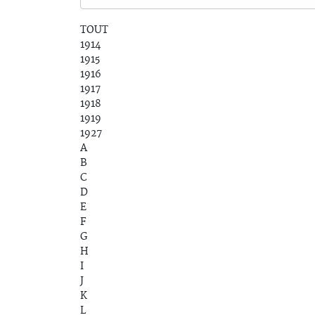
TOUT
1914
1915
1916
1917
1918
1919
1927
A
B
C
D
E
F
G
H
I
J
K
L