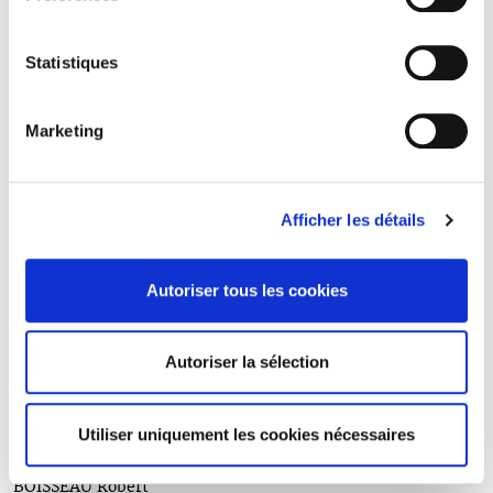
(1881-1916)
BERNET-ROLLANDE Jacques
(1878-1914)
Statistiques
BEYNET-SAINT MARC Roger
(1881 - 1914)
BEZANCON Hector
Marketing
(1879-1915)
BIZET Maurice
(1885-1914)
BLACHÈRE André
Afficher les détails
(1885-1914)
BLIN Gaston
(1890-1915)
Autoriser tous les cookies
BLONDEL Pierre
(1880-1914)
BLUME Henry
Autoriser la sélection
(1887-1916)
BOISBOURDIN Louis
(1875-1915)
Utiliser uniquement les cookies nécessaires
BOISGUÉRIN Alexandre
(1879-1916)
BOISSEAU Robert