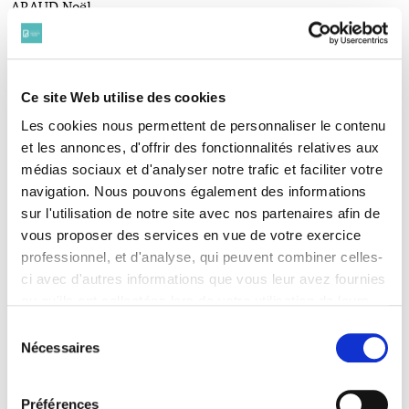
ARAUD Noël
(1893 - 1915)
ARBOUX Michel
(1889-1914)
ARREPAUX Vital
Ce site Web utilise des cookies
(1878 - 1915)
BADINI-JOURDIN Charles
Les cookies nous permettent de personnaliser le contenu
(1876-1916)
et les annonces, d'offrir des fonctionnalités relatives aux
BAISSIN Pierre
médias sociaux et d'analyser notre trafic et faciliter votre
(1892-1917)
navigation. Nous pouvons également des informations
BARTH Jacques
sur l'utilisation de notre site avec nos partenaires afin de
(1887-1914)
vous proposer des services en vue de votre exercice
BAZIRE Henri
(1873-1919)
professionnel, et d'analyse, qui peuvent combiner celles-
BECK Léon
ci avec d'autres informations que vous leur avez fournies
(1887-1917)
ou qu'ils ont collectées lors de votre utilisation de leurs
BÉGUIN Louis
services. Vous consentez à nos cookies si vous
Sélection
(1885 - 1918)
continuez à utiliser notre site Web.
Nécessaires
du
BÉNAC Jean
Pour en savoir plus sur notre politique de traitement,
(1891 - 1914)
consentement
cliquer ici.
BENVENISTI Alphonse
Préférences