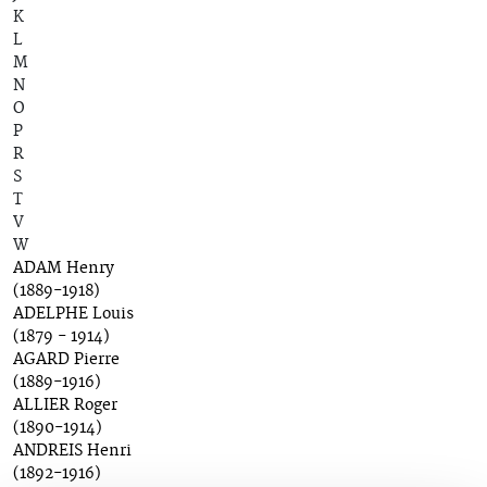
K
L
M
N
O
P
R
S
T
V
W
ADAM Henry
(1889-1918)
ADELPHE Louis
(1879 - 1914)
AGARD Pierre
(1889-1916)
ALLIER Roger
(1890-1914)
ANDREIS Henri
(1892-1916)