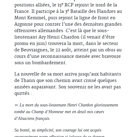
e
positions alliées, le 15
RCP rejoint le nord de la
e
France. Il participe à la 3
Bataille des Flandres au
Mont Kemmel, puis rejoint la ligne de front en
Argonne pour contrer l’une des dernières grandes
offensives allemandes. C’est là que le sous-
lieutenant Ary Henri Chardon (il venait d’être
promu en juin) trouvera la mort, dans le secteur
de Beuvraignes, le 22 août, atteint par un obus au
cours d’une reconnaissance menée avec bravoure
sous un bombardement.
La nouvelle de sa mort arriva jusqu’aux habitants
de Thann que son chemin avait croisé quelques
années auparavant. Son souvenir ne les avait pas
quittés :
«
La mort du sous-lieutenant Henri Chardon glorieusement
tombé au Champ d’Honneur met en deuil nos cœurs
d’Alsaciens français.
Sa bonté, sa simplicité, son courage lui ont acquis
spontanément notre affection si jalouse de se donner.