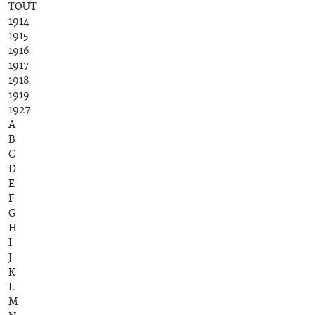
TOUT
1914
1915
1916
1917
1918
1919
1927
A
B
C
D
E
F
G
H
I
J
K
L
M