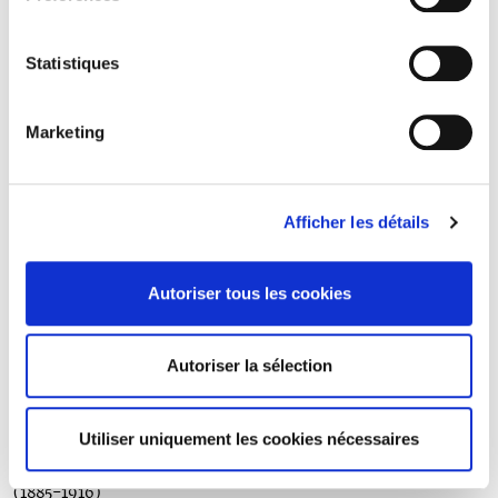
COLLE Pierre
(1888-1915)
CONQUET Jean
Statistiques
(1892-1916)
CORGERON Henri
(1881-1914)
Marketing
COUPRIE Claude
(1879-1914)
COUTAUD-DELPECH Edmond
(1882-1916)
Afficher les détails
COUTURE Georges
(1892-1916)
D'ARMAU DE POUYDRAGUIN Jacques
Autoriser tous les cookies
(1882-1915)
DAVRILLÉ DES ESSARTS Robert
(1888-1916)
Autoriser la sélection
DE BECDELIEVRE Hervé
(1883 - 1918)
DE BENOIT Francis
Utiliser uniquement les cookies nécessaires
(1884 - 1914)
DE BURGUE Richard
(1885-1916)