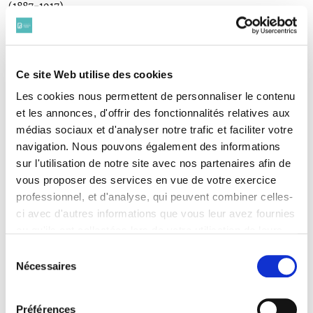
(1887-1917)
CHARBONNEAUX Marcel
(1876-1914)
CHARDON Ary-Henri
(1889-1918)
Ce site Web utilise des cookies
CHATIN Fernand
(1878-1915)
Les cookies nous permettent de personnaliser le contenu
CHAUTEMPS Félix
et les annonces, d'offrir des fonctionnalités relatives aux
(1877-1915)
médias sociaux et d'analyser notre trafic et faciliter votre
CLÉMENT Frédéric
navigation. Nous pouvons également des informations
(1869-1915)
sur l'utilisation de notre site avec nos partenaires afin de
CLÉMENT Georges
vous proposer des services en vue de votre exercice
(1880-1914)
professionnel, et d'analyse, qui peuvent combiner celles-
CLERICO Dominique
(1882-1918)
ci avec d'autres informations que vous leur avez fournies
CLOMBURGER Victor
ou qu'ils ont collectées lors de votre utilisation de leurs
( 1889-1916)
services. Vous consentez à nos cookies si vous
Sélection
COCHARD Louis
continuez à utiliser notre site Web.
Nécessaires
du
(1888-1918)
Pour en savoir plus sur notre politique de traitement,
consentement
COHEN SOLAL André
cliquer ici.
(1890-1915)
Préférences