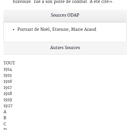
bravoure. Tué à son poste de combat. A été cité».
Sources ODAP
Portrait de Noël, Etienne, Marie Araud
Autres Sources
TOUT
1914
1915
1916
1917
1918
1919
1927
A
B
C