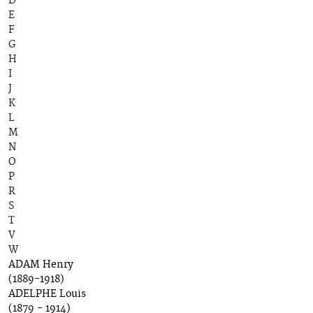
D
E
F
G
H
I
J
K
L
M
N
O
P
R
S
T
V
W
ADAM Henry
(1889-1918)
ADELPHE Louis
(1879 - 1914)