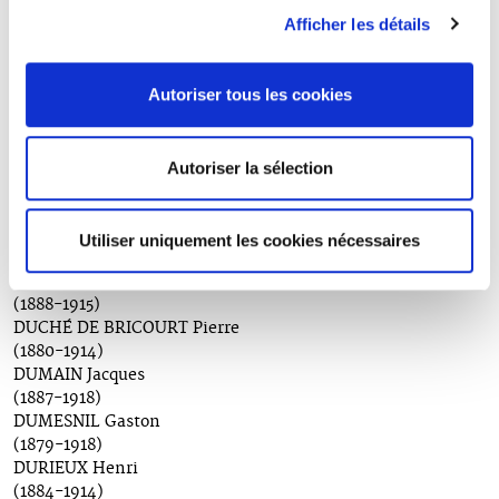
DEROO Pierre
(1892-1914)
Afficher les détails
DESVOUGES Jacques
(1889-1915)
DETHOMAS Paul
Autoriser tous les cookies
(1882-1917)
DROUET Joseph
(1885-1918)
Autoriser la sélection
DUBARLE Robert
(1881-1915)
DUBIEF André
Utiliser uniquement les cookies nécessaires
(1890-1914)
DUBOIS Albert
(1888-1915)
DUCHÉ DE BRICOURT Pierre
(1880-1914)
DUMAIN Jacques
(1887-1918)
DUMESNIL Gaston
(1879-1918)
DURIEUX Henri
(1884-1914)