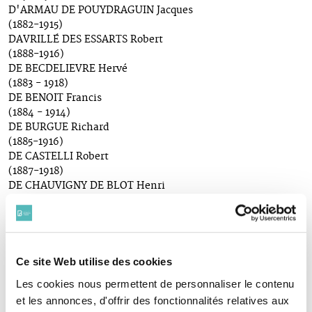
D'ARMAU DE POUYDRAGUIN Jacques
(1882-1915)
DAVRILLÉ DES ESSARTS Robert
(1888-1916)
DE BECDELIEVRE Hervé
(1883 - 1918)
DE BENOIT Francis
(1884 - 1914)
DE BURGUE Richard
(1885-1916)
DE CASTELLI Robert
(1887-1918)
DE CHAUVIGNY DE BLOT Henri
(1887 - 1918)
DE LAMBEL Thierry
(1892-1914)
DE RAMEL Jean
(1880-1915)
Ce site Web utilise des cookies
DE RARECOURT DE LA VALLEE DE PIMODAN Pierre
Les cookies nous permettent de personnaliser le contenu
(1886 - 1918)
et les annonces, d'offrir des fonctionnalités relatives aux
DE SAL CHAVEREBIERE Auguste