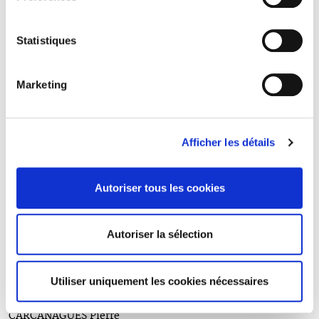
(1883-1914)
BOURGUIGNON Prosper
(1879-1914)
Statistiques
BOYER Auguste
(1882-1914)
BRAU Léon
Marketing
(1875-1914)
BRICOGNE René
(1887-1917)
BRISSET Robert
Afficher les détails
(1885-1915)
BUGAUT Albert
(1891-1916)
Autoriser tous les cookies
CABANNES Bernard
(1875 - 1918)
CAHEN René
Autoriser la sélection
(1889-1915)
CAHU Raymond
(1886-1915)
Utiliser uniquement les cookies nécessaires
CANTE Jean
(1889-1917)
CARCANAGUES Pierre