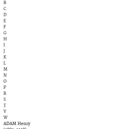
B
C
D
E
F
G
H
I
J
K
L
M
N
O
P
R
S
T
V
W
ADAM Henry