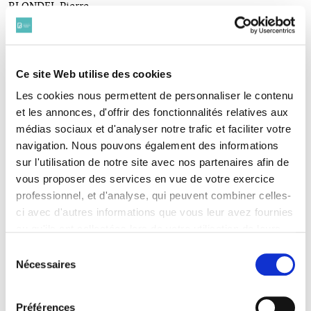
BLONDEL Pierre
(1880-1914)
BLUME Henry
(1887-1916)
BOISBOURDIN Louis
Ce site Web utilise des cookies
(1875-1915)
BOISGUÉRIN Alexandre
Les cookies nous permettent de personnaliser le contenu
(1879-1916)
et les annonces, d'offrir des fonctionnalités relatives aux
BOISSEAU Robert
médias sociaux et d'analyser notre trafic et faciliter votre
(1892-1915)
navigation. Nous pouvons également des informations
BONHOURE René
sur l'utilisation de notre site avec nos partenaires afin de
(1891 - 1918)
vous proposer des services en vue de votre exercice
BONJEAN Louis
professionnel, et d'analyse, qui peuvent combiner celles-
(1883-1914)
BONNET André
ci avec d'autres informations que vous leur avez fournies
(1882-1914)
ou qu'ils ont collectées lors de votre utilisation de leurs
BOUCHE Léon
services. Vous consentez à nos cookies si vous
Sélection
(1885-1917)
continuez à utiliser notre site Web.
Nécessaires
du
BOUDIER Paul
Pour en savoir plus sur notre politique de traitement,
(1889-1915)
consentement
cliquer ici.
BOURGUIGNON Maurice
Préférences