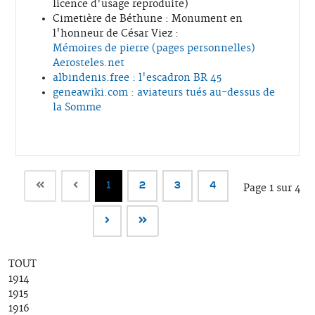
licence d'usage reproduite)
Cimetière de Béthune : Monument en
l'honneur de César Viez :
Mémoires de pierre (pages personnelles)
Aerosteles.net
albindenis.free : l'escadron BR 45
geneawiki.com : aviateurs tués au-dessus de
la Somme
1
2
3
4
Page 1 sur 4
TOUT
1914
1915
1916