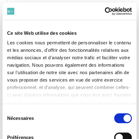
Emile Frank est né le 24 avril 1882 à
Marseille. Son père, François Frank,
libraire, et sa mère Rose Mandel, étaient
Ce site Web utilise des cookies
d’origine hongroise et furent rapidement
naturalisés. Il a une sœur ainée, Bella,
Les cookies nous permettent de personnaliser le contenu
également née en France.
et les annonces, d'offrir des fonctionnalités relatives aux
médias sociaux et d'analyser notre trafic et faciliter votre
navigation. Nous pouvons également des informations
On ne sait pas à quelle époque la famille
sur l'utilisation de notre site avec nos partenaires afin de
Frank s’installe à Paris ni pourquoi. Mais
vous proposer des services en vue de votre exercice
assez tôt pour que qu’Emile y fasse ses
professionnel, et d'analyse, qui peuvent combiner celles-
études au Lycée Charlemagne.
ci avec d'autres informations que vous leur avez fournies
ou qu'ils ont collectées lors de votre utilisation de leurs
services. Vous consentez à nos cookies si vous
Licencié en droit, licencié ès lettres, il
Sélection
est inscrit au Tableau le 23 novembre
continuez à utiliser notre site Web.
Nécessaires
du
1905. Il vit dans sa famille au 124 avenue
Pour en savoir plus sur notre politique de traitement,
consentement
Daumesnil dans le 12e arrondissement.
cliquer ici.
Affilié au parti radical socialiste, il en
Préférences