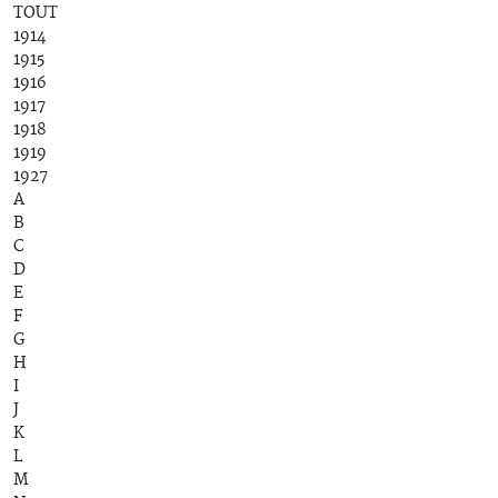
TOUT
1914
1915
1916
1917
1918
1919
1927
A
B
C
D
E
F
G
H
I
J
K
L
M