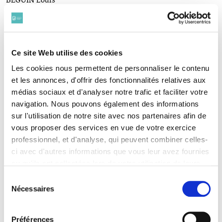
BÉGUIN Louis
(1885 - 1918)
BÉNAC Jean
(1891 - 1914)
BENVENISTI Alphonse
(1881-1916)
Ce site Web utilise des cookies
BERNET-ROLLANDE Jacques
Les cookies nous permettent de personnaliser le contenu
(1878-1914)
et les annonces, d'offrir des fonctionnalités relatives aux
BEYNET-SAINT MARC Roger
médias sociaux et d'analyser notre trafic et faciliter votre
(1881 - 1914)
navigation. Nous pouvons également des informations
BEZANCON Hector
(1879-1915)
sur l'utilisation de notre site avec nos partenaires afin de
BIZET Maurice
vous proposer des services en vue de votre exercice
(1885-1914)
professionnel, et d'analyse, qui peuvent combiner celles-
BLACHÈRE André
ci avec d'autres informations que vous leur avez fournies
(1885-1914)
ou qu'ils ont collectées lors de votre utilisation de leurs
BLIN Gaston
services. Vous consentez à nos cookies si vous
(1890-1915)
Sélection
continuez à utiliser notre site Web.
BLONDEL Pierre
Nécessaires
du
(1880-1914)
Pour en savoir plus sur notre politique de traitement,
consentement
BLUME Henry
cliquer ici.
(1887-1916)
Préférences