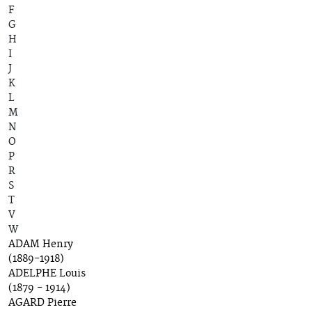
F
G
H
I
J
K
L
M
N
O
P
R
S
T
V
W
ADAM Henry
(1889-1918)
ADELPHE Louis
(1879 - 1914)
AGARD Pierre