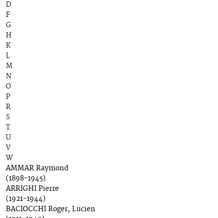
D
F
G
H
K
L
M
N
O
P
R
S
T
U
V
W
AMMAR Raymond
(1898-1945)
ARRIGHI Pierre
(1921-1944)
BACIOCCHI Roger, Lucien