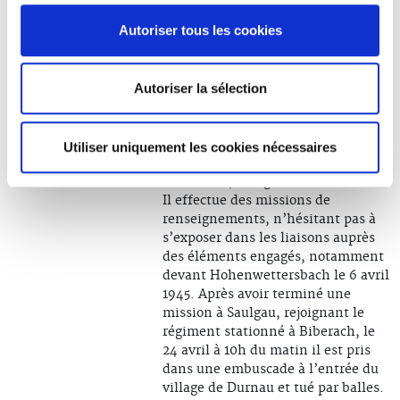
les actes, les actes de foi comme les
Autoriser tous les cookies
actes de ferveur, vivent et
demeurent quelque part à jamais
dans l’attente d’on ne sait quel
Autoriser la sélection
rachat ». Ce sacrifice volontaire lui
sera fatal.
Gilbert stationne dans la région du
Utiliser uniquement les cookies nécessaires
Bade-Wurtemberg, entre les villes
de Durnau, Saulgau et Pfullendorf.
Il effectue des missions de
renseignements, n’hésitant pas à
s’exposer dans les liaisons auprès
des éléments engagés, notamment
devant Hohenwettersbach le 6 avril
1945. Après avoir terminé une
mission à Saulgau, rejoignant le
régiment stationné à Biberach, le
24 avril à 10h du matin il est pris
dans une embuscade à l’entrée du
village de Durnau et tué par balles.