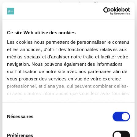
ignore alors qu’ils sont père et
fils et ne l’apprendra que bien
plus tard.
Père et fils, même combat….
Ce site Web utilise des cookies
En 1943, l’organisation prend
Les cookies nous permettent de personnaliser le contenu
de l’ampleur et le travail
devient plus dense, plus
et les annonces, d'offrir des fonctionnalités relatives aux
difficile. Elle change de nom
médias sociaux et d'analyser notre trafic et faciliter votre
pour s’appeler « Ceux de la
navigation. Nous pouvons également des informations
Résistance ». Ce mouvement
sur l'utilisation de notre site avec nos partenaires afin de
sera rattaché à Londres par
vous proposer des services en vue de votre exercice
l’intermédiaire du réseau
professionnel, et d'analyse, qui peuvent combiner celles-
« Combat ». Pierre y exercera
ci avec d'autres informations que vous leur avez fournies
tout son talent : « car là où ce
garçon de 21 ans fut
ou qu'ils ont collectées lors de votre utilisation de leurs
véritablement un chef et un
services. Vous consentez à nos cookies si vous
Sélection
chef incomparable, c’est qu’il
continuez à utiliser notre site Web.
Nécessaires
du
sut à la fois faire exécuter les
Pour en savoir plus sur notre politique de traitement,
consentement
ordres qu’il avait conçus lui-
cliquer ici.
même et chercher des
Préférences