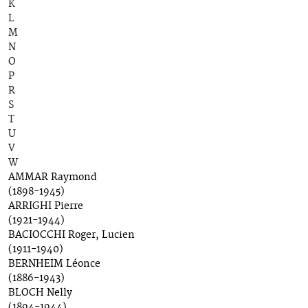
K
L
M
N
O
P
R
S
T
U
V
W
AMMAR Raymond
(1898-1945)
ARRIGHI Pierre
(1921-1944)
BACIOCCHI Roger, Lucien
(1911-1940)
BERNHEIM Léonce
(1886-1943)
BLOCH Nelly
(1894-1944)