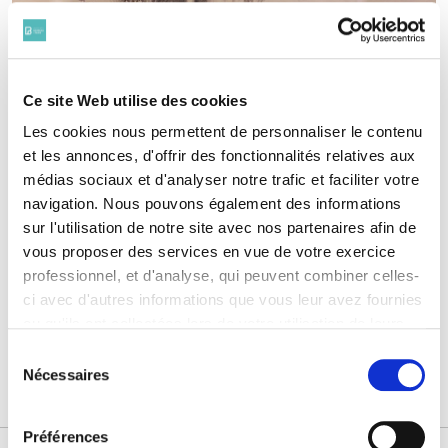
Ce site Web utilise des cookies
Edouard Clunet (1845-1922),
Les cookies nous permettent de personnaliser le contenu
avocat de Mata-Hari
et les annonces, d'offrir des fonctionnalités relatives aux
médias sociaux et d'analyser notre trafic et faciliter votre
Né en 1845 à Grenoble, Edouard Clunet prête serment au
navigation. Nous pouvons également des informations
barreau de Paris en 1866.
sur l'utilisation de notre site avec nos partenaires afin de
Il est mobilisé comme sergent d’infanterie durant la guerre
vous proposer des services en vue de votre exercice
de 1870-1871, où il obtient la médaille militaire le 30
professionnel, et d'analyse, qui peuvent combiner celles-
décembre 1870 pour faits de guerre et belle conduite
ci avec d'autres informations que vous leur avez fournies
pendant le bombardement du plateau d’Avron près de Paris
ou qu'ils ont collectées lors de votre utilisation de leurs
les 27 et 28 décembre 1870.
services. Vous consentez à nos cookies si vous
Sélection
Lire la suite
continuez à utiliser notre site Web.
Nécessaires
du
Pour en savoir plus sur notre politique de traitement,
consentement
cliquer ici.
Préférences