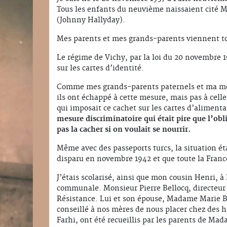
Tous les enfants du neuvième naissaient cité
(Johnny Hallyday).
Mes parents et mes grands-parents viennent to
Le régime de Vichy, par la loi du 20 novembre 
sur les cartes d’identité.
Comme mes grands-parents paternels et ma mèr
ils ont échappé à cette mesure, mais pas à celle
qui imposait ce cachet sur les cartes d’aliment
mesure discriminatoire qui était pire que l’obl
pas la cacher si on voulait se nourrir.
Même avec des passeports turcs, la situation éta
disparu en novembre 1942 et que toute la France
J’étais scolarisé, ainsi que mon cousin Henri, à
communale. Monsieur Pierre Bellocq, directeur 
Résistance. Lui et son épouse, Madame Marie Bel
conseillé à nos mères de nous placer chez des 
Farhi, ont été recueillis par les parents de Ma