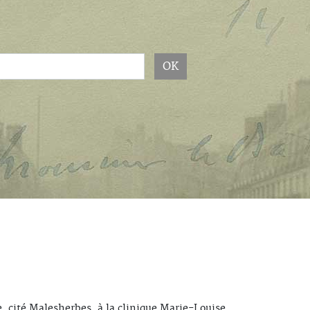
OK
, cité Malesherbes, à la clinique Marie-Louise.