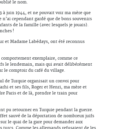
oublié le nom.
3 à juin 1944, et ne pouvait voir ma mère que
Je n’ai cependant gardé que de bons souvenirs
fants de la famille (avec lesquels je jouais).
nches !
ur et Madame Labédays, ont été reconnus
un comportement exemplaire, comme ce
uifs le lendemain, mais qui avait délibérément
ur le comptoir du café du village.
ul de Turquie organisait un convoi pour
Farhi et ses fils, Roger et Henri, ma mère et
dre Paris et de là, prendre le train pour
ent pu retourner en Turquie pendant la guerre.
effet sauvé de la déportation de nombreux juifs
 sur le quai de la gare pour demander aux
s turcs. Comme les allemands refusaient de les