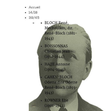
Accueil
14/18
39/45
BLOCH René,
Mechoulam, dit
René-Bloch (1881-
1943)
BOISSONNAS
Christian Jean
(1911-1944)
HAJJE Antoine
(1904-1941)
CAHEN-BLOCH
Odette dite Odette
René-Bloch (1893-
1943)
KOWNER Elie
(1901-1942)