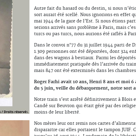
Autre fait du hasard ou du destin, si nous n’ét
sort aurait été scellé. Nous ignorions en effet q
mai 1944 de la gare de l’Est. Si nous étions part
serions arrivés sans problème à Paris, mais c’es
turcs ou pas turcs, nous aurions été raflés à Pari
Dans le convoi n°77 du 31 juillet 1944 parti de 
1.309 personnes ont été déportées, dont 324 en
dans des wagons à bestiaux. Parmi les déportés, 
immédiatement pratiquée dès l’arrivée du train 
mais 847 ont été exterminés dans les chambres 
Roger Farhi avait 10 ans, Henri 8 ans et moi 6 a
du 5 juin, veille du débarquement, notre sort au
Notre train s’est arrêté définitivement à Blois 
Candé sur Beuvron qui était géré par des religieu
moins de leur liberté.
Nos mères leur ont remis nos cartes d’alimentat
disparaitre car elles portaient le tampon JUIF.