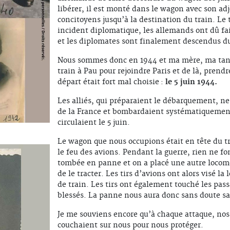
libérer, il est monté dans le wagon avec son ad
concitoyens jusqu’à la destination du train. Le
incident diplomatique, les allemands ont dû fair
et les diplomates sont finalement descendus du t
Nous sommes donc en 1944 et ma mère, ma tante
train à Pau pour rejoindre Paris et de là, prendr
départ était fort mal choisie :
le 5 juin 1944.
Les alliés, qui préparaient le débarquement, ne
de la France et bombardaient systématiquement 
circulaient le 5 juin.
Le wagon que nous occupions était en tête du tra
le feu des avions. Pendant la guerre, rien ne f
tombée en panne et on a placé une autre locomo
de le tracter. Les tirs d’avions ont alors visé l
de train. Les tirs ont également touché les pas
blessés. La panne nous aura donc sans doute sa
Je me souviens encore qu’à chaque attaque, nos
couchaient sur nous pour nous protéger.