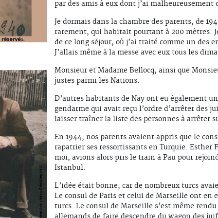
par des amis à eux dont j’ai malheureusement 
Je dormais dans la chambre des parents, de 194
rarement, qui habitait pourtant à 200 mètres. 
de ce long séjour, où j’ai traité comme un des en
J’allais même à la messe avec eux tous les dima
Monsieur et Madame Bellocq, ainsi que Monsie
justes parmi les Nations.
D’autres habitants de Nay ont eu également 
gendarme qui avait reçu l’ordre d’arrêter des j
laisser traîner la liste des personnes à arrêter s
En 1944, nos parents avaient appris que le cons
rapatrier ses ressortissants en Turquie. Esther 
moi, avions alors pris le train à Pau pour rejoin
Istanbul.
L’idée était bonne, car de nombreux turcs avai
Le consul de Paris et celui de Marseille ont en 
turcs. Le consul de Marseille s’est même rendu
allemands de faire descendre du wagon des juif