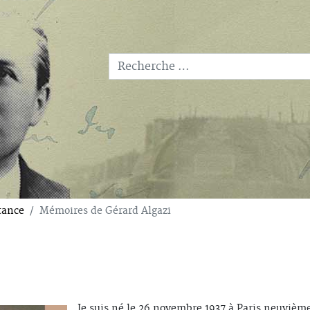
LEXIQUE
MONUMENTS
Recherche
PERSONNAGES-CLE
Type 2 or more characters for results.
tance
Mémoires de Gérard Algazi
Je suis né le 26 novembre 1937 à Paris neuvième