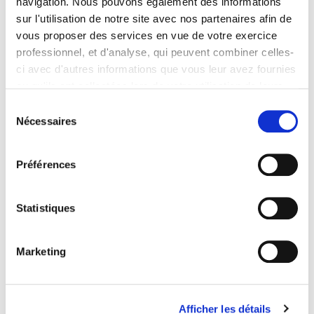
navigation. Nous pouvons également des informations
sur l'utilisation de notre site avec nos partenaires afin de
vous proposer des services en vue de votre exercice
professionnel, et d'analyse, qui peuvent combiner celles-
ci avec d'autres informations que vous leur avez fournies
ou qu'ils ont collectées lors de votre utilisation de leurs
services. Vous consentez à nos cookies si vous
Sélection
continuez à utiliser notre site Web.
Nécessaires
du
Pour en savoir plus sur notre politique de traitement,
consentement
cliquer ici.
Préférences
Statistiques
Marketing
Quelques références bibliographiques sur le
fonctionnement de la Justice durant la Seconde guerre
mondiale.
Afficher les détails