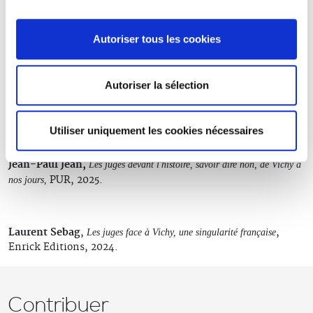
Autoriser tous les cookies
Liora Israël,
Robes noires, années sombres : La Résistance dans les
, Fayard, 2005.
milieux judiciaires
Les milieux judiciaires dans la Résistance et à la Libération
,
Autoriser la sélection
2008/1 (N° 18), pages 121 à 131
Histoire de la justice,
AFHJ,
Documentation
La justice des années sombres, 1940-1944,
Utiliser uniquement les cookies nécessaires
française, 2015.
Jean-Paul Jean,
Les juges devant l'histoire, savoir dire non, de Vichy à
PUR, 2025.
nos jours,
Laurent Sebag
,
,
Les juges face à Vichy, une singularité française
Enrick Editions, 2024.
Contribuer