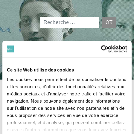
OK
Type 2 or more characters for results.
Ce site Web utilise des cookies
Les cookies nous permettent de personnaliser le contenu
Accueil
Focus
Lexique
Les fronstalags
et les annonces, d'offrir des fonctionnalités relatives aux
médias sociaux et d'analyser notre trafic et faciliter votre
navigation. Nous pouvons également des informations
Les
fronstalags
sur l'utilisation de notre site avec nos partenaires afin de
vous proposer des services en vue de votre exercice
1 845 000 prisonniers de guerre français ont été capturés par
les armées allemandes après l’armistice de 1940. Ils étaient
professionnel, et d'analyse, qui peuvent combiner celles-
retenus dans des camps installés principalement en France
ci avec d'autres informations que vous leur avez fournies