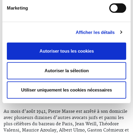
Pierre Masse sera démobilisé le 23 février 1919.
Marketing
Il est élu membre du Conseil de l'Ordre de 1924 à 1928 ;
sénateur en 1938.
Afficher les détails
Lors de la Seconde guerre Mondiale, et devant les
premières mesures antisémites de l'Etat français,
Pierre
Masse
n'hésite pas à protester publiquement : il écrit au
Autoriser tous les cookies
Maréchal Pétain pour lui faire part de son indignation ; au
Palais, il plaide contre le directeur de "Je suis partout", qui
avait diffamé l'écrivain Henry Bernstein.
Autoriser la sélection
En février 1941, il reçoit une circulaire adressée à tous les
parlementaires leur demandant de préciser s'ils sont
d'ascendance juive. Dans une seconde lettre adressée au
Utiliser uniquement les cookies nécessaires
maréchal Pétain, il exprime avec vigueur son refus d'être
traité en « Français de la deuxième catégorie »
Au mois d'août 1941, Pierre Masse est arrêté à son domicile
avec plusieurs dizaines d'autres avocats juifs et parmi les
plus célèbres du barreau de Paris, Jean Weill, Théodore
Valensi, Maurice Azoulay, Albert Ulmo, Gaston Crémieux et