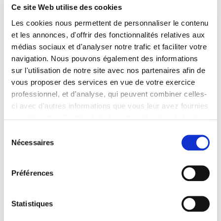
Ce site Web utilise des cookies
Les cookies nous permettent de personnaliser le contenu
et les annonces, d'offrir des fonctionnalités relatives aux
médias sociaux et d'analyser notre trafic et faciliter votre
navigation. Nous pouvons également des informations
sur l'utilisation de notre site avec nos partenaires afin de
vous proposer des services en vue de votre exercice
professionnel, et d'analyse, qui peuvent combiner celles-
ci avec d'autres informations que vous leur avez fournies
ou qu'ils ont collectées lors de votre utilisation de leurs
services. Vous consentez à nos cookies si vous
Sélection
continuez à utiliser notre site Web.
eme
Nécessaires
Debout, 4
à partir de la droite, PIERRE MASSE, Sous-secrétaire d’État à
du
Pour en savoir plus sur notre politique de traitement,
la Guerre, chargé du contentieux et des pensions.
consentement
cliquer ici.
Son frère Georges Masse, aspirant dans la 1ere compagnie
Préférences
e
du 36
R.I., sera tué au bois de la Caillette devant
Douaumont le 12 avril 1916. Il sera décoré de la médaille
militaire et de la croix de guerre avec lesquelles il sera
Statistiques
inhumé.