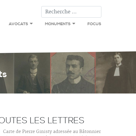
Type 2 or more c
AVOCATS
MONUMENTS
FOCUS
ts
OUTES LES LETTRES
Carte de Pierre Ginisty adressée au Bâtonnier