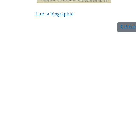
Lire la biographie
Article
Précé