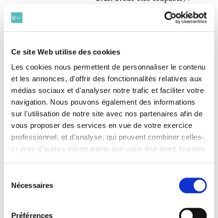
En juin 1921, alors qu’elle
écoute plaider une importante
affaire de droit maritime, à la
demande de son patron, elle
Ce site Web utilise des cookies
rencontre Pierre
Kraemer
,
qu’elle avait déjà vu chez ses
Les cookies nous permettent de personnaliser le contenu
parents lors d’une matinée
et les annonces, d'offrir des fonctionnalités relatives aux
dansante quelques années plus
médias sociaux et d'analyser notre trafic et faciliter votre
tôt : « Sagement sans lever les
navigation. Nous pouvons également des informations
yeux je prenais des notes. Lui
sur l'utilisation de notre site avec nos partenaires afin de
entré par hasard me regardait
vous proposer des services en vue de votre exercice
» se remémore-t-elle. Pierre
l’invite alors au Banquet de la
professionnel, et d'analyse, qui peuvent combiner celles-
conférence Berryer, il lui
ci avec d'autres informations que vous leur avez fournies
apparaît comme « beau,
ou qu'ils ont collectées lors de votre utilisation de leurs
ténébreux, pâle, mélancolique
services. Vous consentez à nos cookies si vous
Sélection
» et la conquiert en lui parlant
continuez à utiliser notre site Web.
Nécessaires
du
de Maeterlinck (écrivain
Pour en savoir plus sur notre politique de traitement,
francophone belge, prix Nobel
consentement
cliquer ici.
de littérature en 1911). Le 9
Préférences