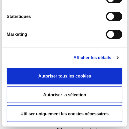
novembre 1923, Marcelle
épouse Pierre, avocat,
musicien, ce qui ne surprend
Statistiques
pas d’ailleurs son rapporteur,
et témoin, Lucien Baudelot : «
Quand on devient vieux la vue
Marketing
change on ne voit plus de près,
on voit bien au loin. J’ai vu au
loin et votre mariage qui ne me
surprend pas, me fait un très
Afficher les détails
vif plaisir. Quel charmant
ménage d’avocats et comme
vous aurez de la joie dans une
Autoriser tous les cookies
profession qui, à ses charmes,
joindra celui de vous réunir à
toutes les heures de votre vie,
Autoriser la sélection
physiquement et
intellectuellement. Je vous
souhaite à tous deux beaucoup
Utiliser uniquement les cookies nécessaires
de bonheur et de succès » lui
écrira-t-il le 6 octobre 1923.